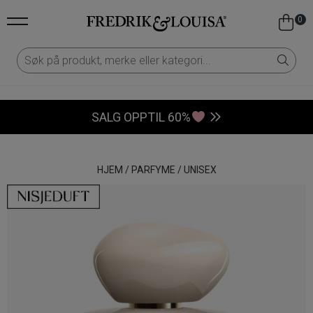
0
SALG OPPTIL 60%
HJEM
/
PARFYME
/
UNISEX