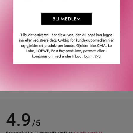
Opplev Armani/Privés nye Les Terres Précieuses Haute
Couture-duft, Blanc Kogane, en vanedannende og
muskaktig duft av hvite blomster, som med sin duo av
hvite sjasminer fremhever den rene, dyriske duften –
utsmykket med et organisk gullmønster inspirert av den
vakre kintsugi-kunsten.
GTIN: 3614273987806
Leverandørs artikkelnummer: le416201
Våre kunder om oss
4.9
/5