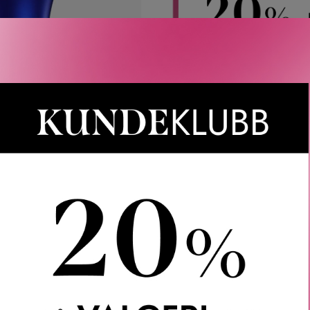
Rabatten aktiveres i handlekurven 
CAIA, Le Labo, LOEWE, Best Buy-
Gjelder 
Gratis frakt
Rask l
LER
SPØRSMÅL & SVAR
SLIK GJØR DU
INGREDIEN
 Skin Filler er en duo bestående av et dag- og et nattserum so