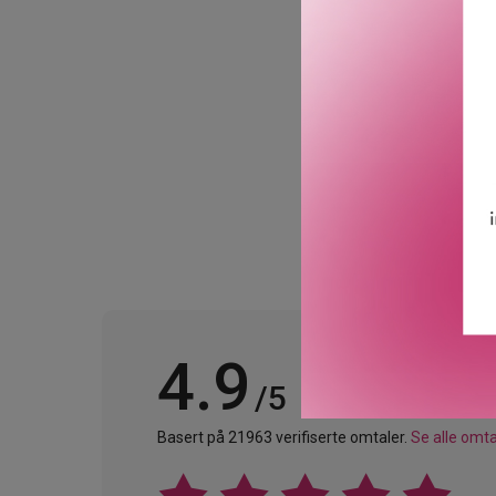
hyaluronsyre for en plump
«Molecushift Technology»
volumet av HA i molekylen
GTIN: 0729238189911
Leverandørs artikkelnum
4.9
/5
Basert på 21963 verifiserte omtaler.
Se alle omta