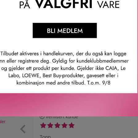
ende og glattende effekt på huden. I tillegg har duoen en teknol
, som endrer formen av HA (hyaluronsyre) når den penetrerer hu
e for å gi best mulig resultat.
mer: 52901
Våre kunder om oss
Anette L.
Verifisert kunde
ler.
Topp