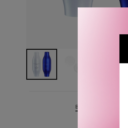
BESKRIVELSE
OMTA
Shiseido Bio Performance