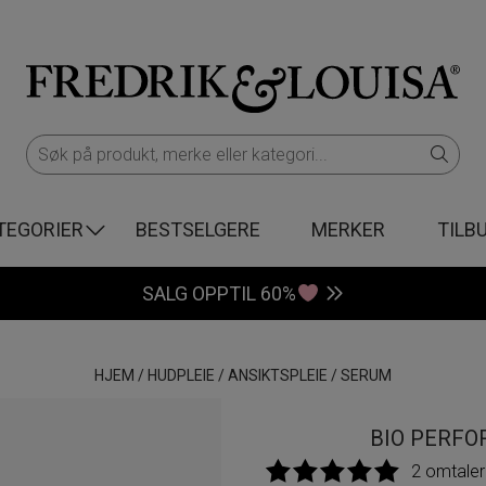
TEGORIER
BESTSELGERE
MERKER
TILB
SALG OPPTIL 60%
HJEM
/
HUDPLEIE
/
ANSIKTSPLEIE
/
SERUM
BIO PERFO
2 omtaler