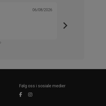
06/08/2026
Tone 
Veri
Kjapt 
Enkelt
Følg oss i sosiale medier