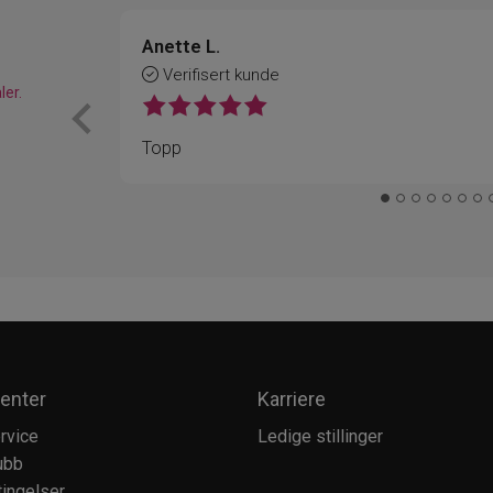
Anette L.
Verifisert kunde
ler.
Topp
enter
Karriere
rvice
Ledige stillinger
ubb
ingelser