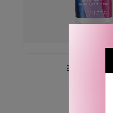
BESKRIVELSE
OMTA
Marlies Möller Babassu-Arg
gi svært effektiv pleie. 
beskyttende pleie og glat
Aktive ingredienser:
Babassu-olje