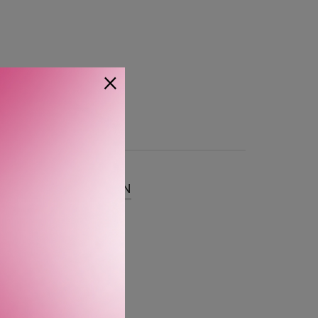
×
SER
OM MERKEVAREN
a forskjellige oljer for å
slutter den håret i
 for alle hårtyper.