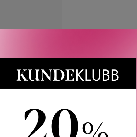
LER
SPØRSMÅL & SVAR
SLIK GJØR DU
INGREDIEN
an Hair Oil er en multifunksjonell hårolje som utnytter kraften fr
Ved å forsegle håret beskytter den mot fuktighetstap. Samtidig om
ter ut hårstrået for en betagende glans – uten å tynge håret. Egnet