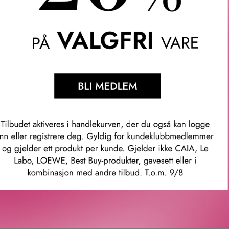
- og rosmarinblad-ekstrakt
 hemisqualan
mer: 21025
Våre kunder om oss