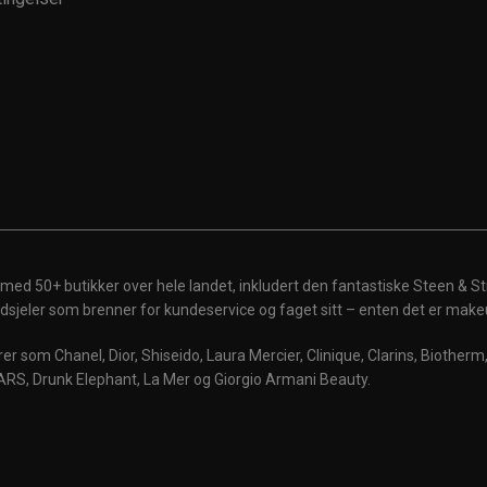
 med 50+ butikker over hele landet, inkludert den fantastiske Steen & St
 ildsjeler som brenner for kundeservice og faget sitt – enten det er make
r som Chanel, Dior, Shiseido, Laura Mercier, Clinique, Clarins, Biother
ARS, Drunk Elephant, La Mer og Giorgio Armani Beauty.