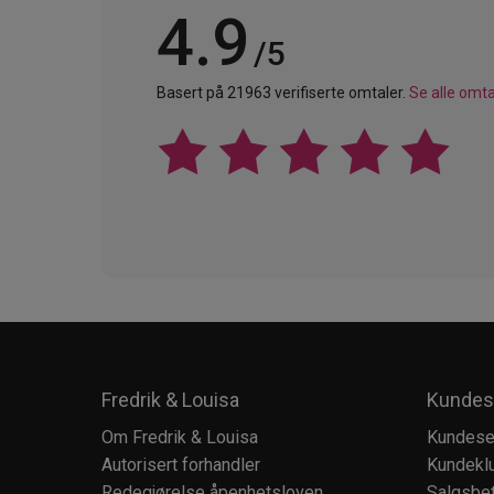
4.9
/5
Basert på 21963 verifiserte omtaler.
Se alle omta
Fredrik & Louisa
Kundes
Om Fredrik & Louisa
Kundese
Autorisert forhandler
Kundekl
Redegjørelse åpenhetsloven
Salgsbet