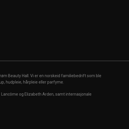
røm Beauty Hall. Vi er en norskeid familiebedrift som ble
up, hudpleie, hårpleie eller parfyme.
m, Lancôme og Elizabeth Arden, samt internasjonale