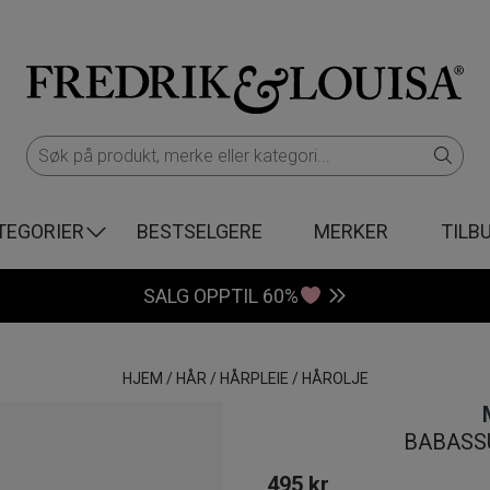
TEGORIER
BESTSELGERE
MERKER
TILB
SALG OPPTIL 60%
HJEM
/
HÅR
/
HÅRPLEIE
/
HÅROLJE
BABASSU
495
kr