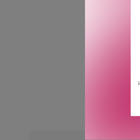
Argan-olje
Helianthus-olje
Søtmandelolje
Amarant-olje
Reddikfrø-, magnoliabark
Plantebasert squalan og
Aktiv glans-booster
Ingen silikon
GTIN: 9007867210253
Leverandørs artikkelnum