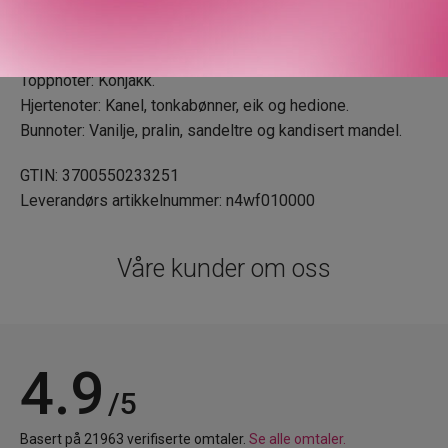
Olfaktorisk familie: The Liquors.
Parfymør: Benoist Lapouza.
Toppnoter: Konjakk.
Hjertenoter: Kanel, tonkabønner, eik og hedione.
Bunnoter: Vanilje, pralin, sandeltre og kandisert mandel.
GTIN: 3700550233251
Leverandørs artikkelnummer: n4wf010000
Våre kunder om oss
4.9
/5
Basert på 21963 verifiserte omtaler.
Se alle omtaler.