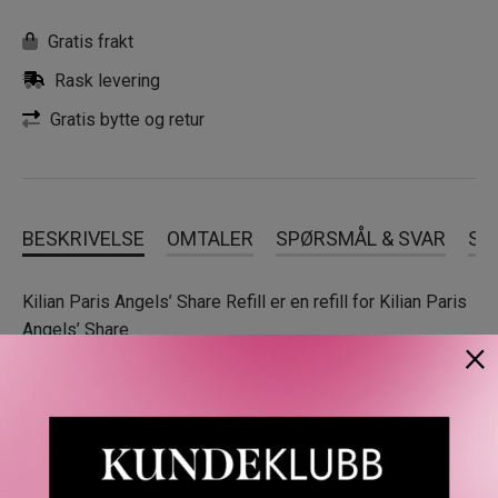
Gratis frakt
Rask levering
Gratis bytte og retur
BESKRIVELSE
OMTALER
SPØRSMÅL & SVAR
SL
Kilian Paris Angels’ Share Refill er en refill for Kilian Paris
Angels’ Share.
×
Kilian Hennessys Inspirasjon: Med lanseringen av The
Liquors følte Kilian Hennessy at det var på tide å hedre
sin arv som arving til den berømte franske cognacfamilien
og sin lidenskap for dufter som driver natten mot
morgengry. I sitt første samarbeid med den franske