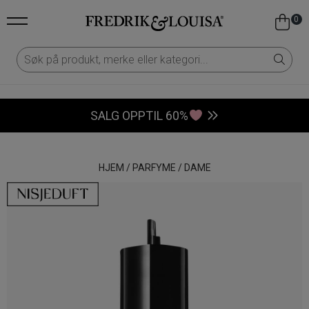
0
SALG OPPTIL 60%
HJEM
/
PARFYME
/
DAME