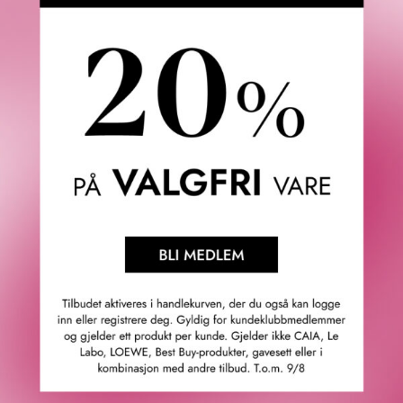
parfymøren Benoit Lapouza er parfymen Angels’ Share
Kilian Hennessys mest personlige duftkreasjon til dato,
inspirert av arven fra åtte generasjoner av Hennessy
savoir-faire innen cognacproduksjon. Parfymen går dypt
inn i grunnleggerens sinn og minner og inn i dens mest
mystiske dimensjon: «La Part des Anges».
Parfymen: Akkurat som en mesterparfymør skaper
akkordene og essensen i en parfyme, kombinerer en
mesterblender Eaux-de-Vie i perfekte proporsjoner for å
skape en eksepsjonell cognac. Angels’ Share inneholder
essensen av cognac, utvunnet fra likøren for å gi den
naturlige karamellfargen. Åpningen med cognacolje, på en
blanding av eiketre Absolute, kanelessens og Tonke Bean
Absolute, gir duftens dvelende noter av sandeltre, pralin
og vanilje en utsøkt finish, en sjelden blanding som bare
engler bør oppleve.