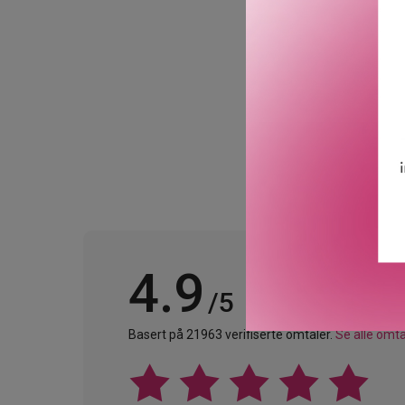
Secretion Filtrate (Mucin)
forbedrer gløden, berolig
GTIN: 8809598457058
Leverandørs artikkelnum
4.9
/5
Basert på 21963 verifiserte omtaler.
Se alle omta