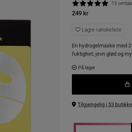
15 omtal
249
kr
Lagre i ønskeliste
En hydrogelmaske med 25%
fuktighet, jevn glød og my
På lager
Tilgjengelig i 53 butikke