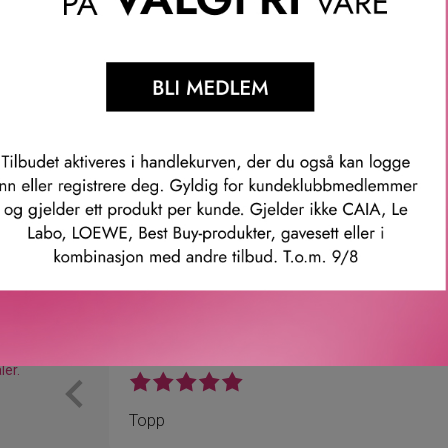
, blir transparent mens den leverer aktive ingredienser til huden. 
er sensitiv hud raskt, jevner og mykgjør huden.
mer: 1306
Våre kunder om oss
Anette L.
Verifisert kunde
ler.
Topp