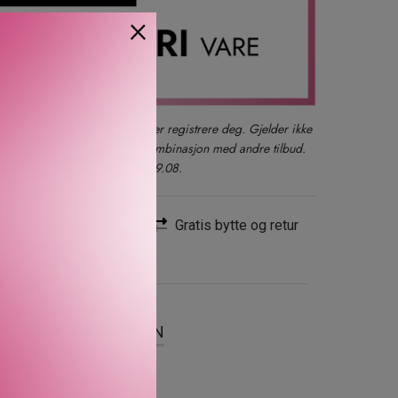
×
der du også kan logge inn eller registrere deg. Gjelder ikke
produkter, gavesett eller i kombinasjon med andre tilbud.
kun ett kjøp per kunde t.o.m. 09.08.
Rask levering
Gratis bytte og retur
SER
OM MERKEVAREN
ert med Snail 25%