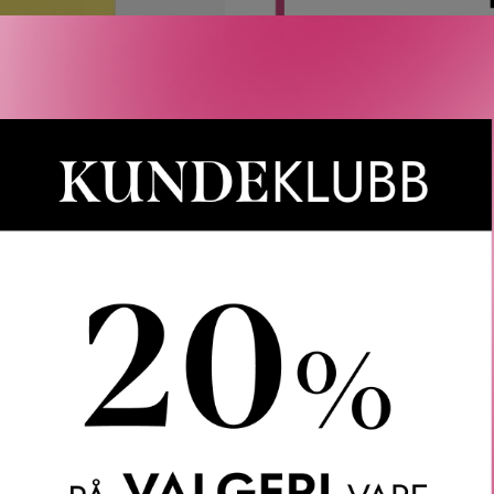
Rabatten aktiveres i handlekurven 
CAIA, Le Labo, LOEWE, Best Buy-
Gjelder 
Gratis frakt over 1000 kr
LER
SPØRSMÅL & SVAR
SLIK GJØR DU
INGREDIEN
ucin Glass Glow Hydrogel Mask. Denne hydrogelmasken, formul