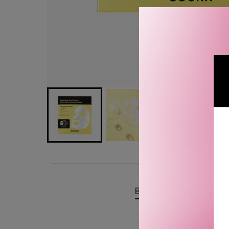
BESKRIVELSE
OMTA
COSRX Advanced Snail M