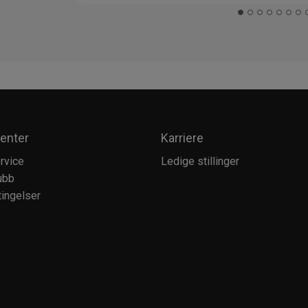
enter
Karriere
rvice
Ledige stillinger
ubb
ingelser