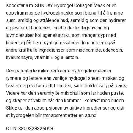
Kocostar a.m. SUNDAY Hydrogel Collagen Mask er en
oppstrammende hydrogelmaske som bidrar til å fremme
sunn, smidig og strålende hud, samtidig som den hydrerer
og jevner ut hudtonen. Inneholder kollagenvann og
lavmolekulær kollagenekstrakt, som trenger dypt ned i
huden og får fram synlige resultater. Inneholder også
andre kraftfulle ingredienser som niacinamide, adenosin,
hyaluronsyre, vitamin E og allantoin.
Den patenterte mikroperforerte hydrogelmasken er
tynnere og lettere enn vanlige hydrogel sheet-masker, og
fester seg derfor godt til huden, samt holder seg på plass.
Videre har den serumfylte mikrohull som lar huden puste,
og skaper et vakum når den kommer i kontakt med huden.
Slik øker den absorpsjonen av aktive ingredienser og gjør
at hydrogelen blir transparent etter en stund.
GTIN: 8809328326098