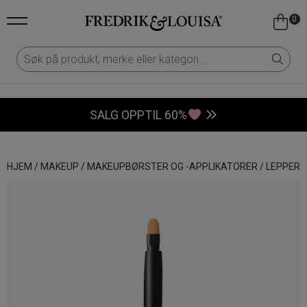
0
SALG OPPTIL 60%
HJEM
/
MAKEUP
/
MAKEUPBØRSTER OG -APPLIKATORER
/
LEPPER