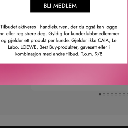
Våre kunder om oss
Anette L.
Verifisert kunde
ler.
Topp