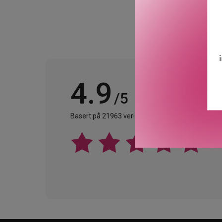
4.9
/5
Basert på 21963 verifiserte omtaler.
Se alle omta