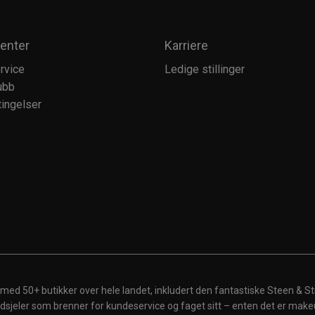
enter
Karriere
rvice
Ledige stillinger
ubb
ingelser
 med 50+ butikker over hele landet, inkludert den fantastiske Steen & St
 ildsjeler som brenner for kundeservice og faget sitt – enten det er make