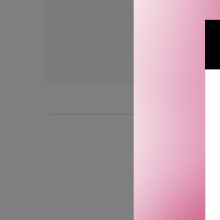
BESKRIVELSE
NARS Powder Brush #13 er
GTIN: 0194251005225
Leverandørs artikkelnum