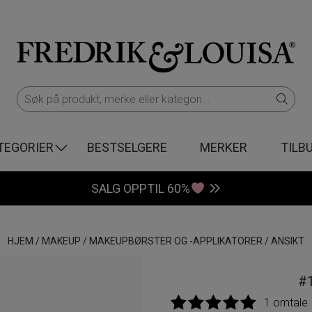
TEGORIER
BESTSELGERE
MERKER
TILB
SALG OPPTIL 60%
HJEM
/
MAKEUP
/
MAKEUPBØRSTER OG -APPLIKATORER
/
ANSIKT
#
1 omtale