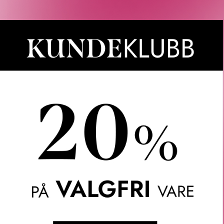
Rabatten aktiveres i handlekurven 
CAIA, Le Labo, LOEWE, Best Buy-
Gjelder 
Gratis frakt over 1000 kr
OMTALER
SPØRSMÅL & SVAR
INGREDIENSER
OM
 en stor børste for ansiktet. Ideell for bruk med både løse og 
mer: 43146