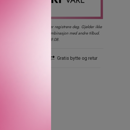
der du også kan logge inn eller registrere deg. Gjelder ikke
produkter, gavesett eller i kombinasjon med andre tilbud.
kun ett kjøp per kunde t.o.m. 09.08.
Rask levering
Gratis bytte og retur
 MERKEVAREN
faste pudder.