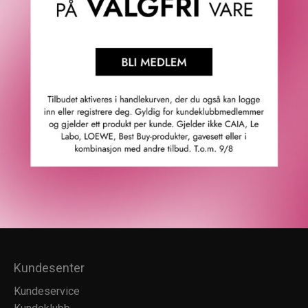
Fredrik & Louisa
Om Fredrik & Louisa
Autorisert forhandler
Redegjørelse åpenhetsloven
Våre butikker
Personvern
Cookies
F&L Tipser
Konkurransevinnere
Sommermagasin
Kundesenter
Kundeservice