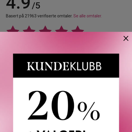
4.9
/5
Basert på 21963 verifiserte omtaler.
Se alle omtaler.
×
Anette L.
06/08/2026
Verifisert kunde
Topp