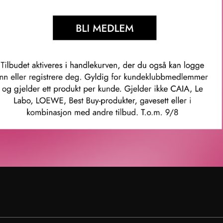
enter
Karriere
rvice
Ledige stillinger
ubb
ingelser