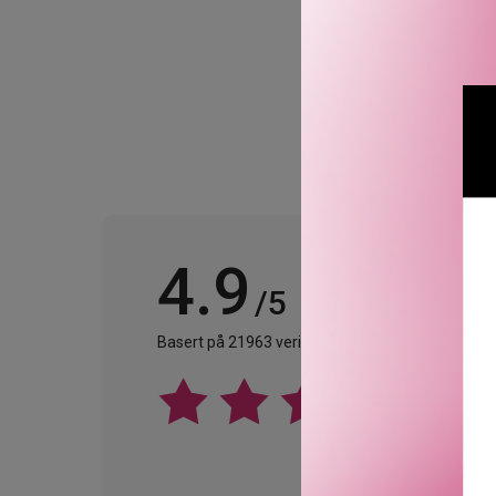
Fant inge
4.9
/5
Basert på 21963 verifiserte omtaler.
Se alle omta