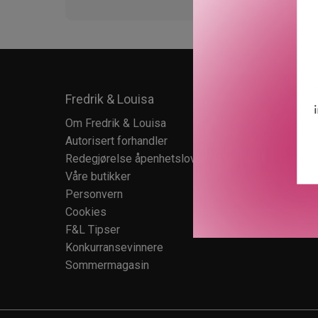
Fredrik & Louisa
Kundes
Om Fredrik & Louisa
Kundese
Autorisert forhandler
Kundekl
Redegjørelse åpenhetsloven
Salgsbet
Våre butikker
Retur
Personvern
Cookies
F&L Tipser
Konkurransevinnere
Sommermagasin