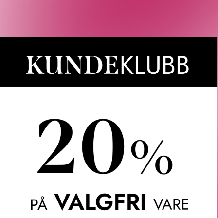
n produkter som passet med valgene dine.
Våre kunder om oss
Anette L.
Verifisert kunde
ler.
Topp