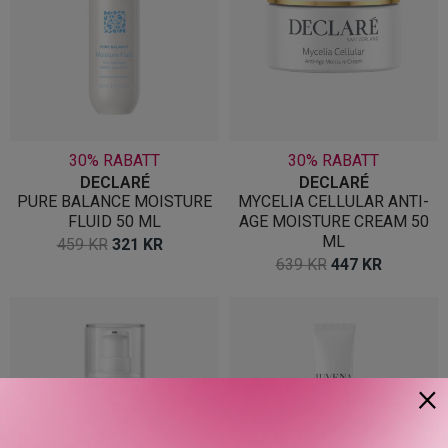
30% RABATT
30% RABATT
DECLARÉ
DECLARÉ
PURE BALANCE MOISTURE
MYCELIA CELLULAR ANTI-
FLUID 50 ML
AGE MOISTURE CREAM 50
ML
OPPRINNELIG
NÅVÆRENDE
459
KR
321
KR
OPPRINNELIG
NÅVÆR
639
KR
447
KR
PRIS
PRIS
PRIS
PRIS
VAR:
ER:
VAR:
ER:
459 KR.
321 KR.
639 KR.
447 KR.
×