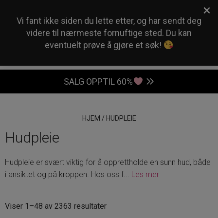
×
0
Vi fant ikke siden du lette etter, og har sendt deg
videre til nærmeste fornuftige sted. Du kan
eventuelt prøve å gjøre et søk!
SALG OPPTIL 60%
HJEM
/
HUDPLEIE
Hudpleie
Hudpleie er svært viktig for å opprettholde en sunn hud, både
i ansiktet og på kroppen. Hos oss f
...
Les mer
Sortert
Viser 1–48 av 2363 resultater
etter