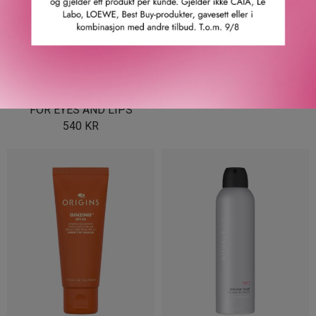
CHANEL
CHANEL
DÉMAQUILLANT LACTÉ
CHANCE EAU FRAÎCHE
INTENSE
HAIR AND BODY OIL
GENTLE MAKEUP REMOVER
1 600
KR
FOR EYES AND LIPS
540
KR