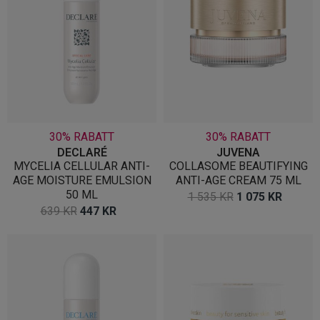
30% RABATT
30% RABATT
DECLARÉ
JUVENA
MYCELIA CELLULAR ANTI-
COLLASOME BEAUTIFYING
AGE MOISTURE EMULSION
ANTI-AGE CREAM 75 ML
50 ML
OPPRINNELIG
NÅVÆ
1 535
KR
1 075
KR
OPPRINNELIG
NÅVÆRENDE
639
KR
447
KR
PRIS
PRIS
PRIS
PRIS
VAR:
ER:
VAR:
ER:
1
1
639 KR.
447 KR.
535 KR.
075 K