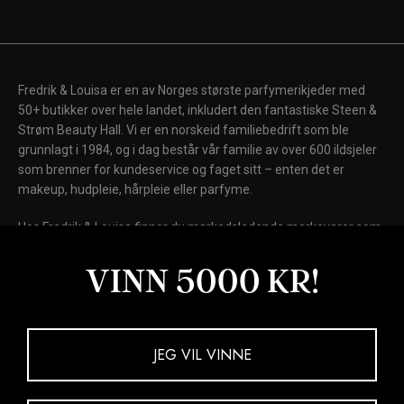
Fredrik & Louisa er en av Norges største parfymerikjeder med
50+ butikker over hele landet, inkludert den fantastiske Steen &
Strøm Beauty Hall. Vi er en norskeid familiebedrift som ble
grunnlagt i 1984, og i dag består vår familie av over 600 ildsjeler
som brenner for kundeservice og faget sitt – enten det er
makeup, hudpleie, hårpleie eller parfyme.
Hos Fredrik & Louisa finner du markedsledende merkevarer som
Chanel, Dior, Shiseido, Laura Mercier, Clinique, Clarins, Biotherm,
Lancôme og Elizabeth Arden, samt internasjonale kultmerker
VINN 5000 KR!
som Fenty Beauty, MAC Cosmetics, Kiehl's, NARS, Drunk
Elephant, La Mer og Giorgio Armani Beauty.
Kjøp nå. Betal senere.
JEG VIL VINNE