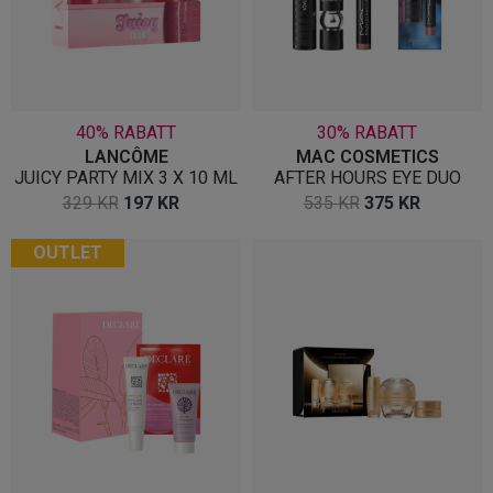
40% RABATT
30% RABATT
LANCÔME
MAC COSMETICS
JUICY PARTY MIX 3 X 10 ML
AFTER HOURS EYE DUO
OPPRINNELIG
NÅVÆRENDE
OPPRINNELIG
NÅVÆR
329
KR
197
KR
535
KR
375
KR
PRIS
PRIS
PRIS
PRIS
OUTLET
VAR:
ER:
VAR:
ER:
329 KR.
197 KR.
535 KR.
375 KR.