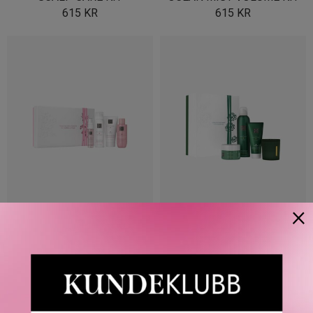
615
KR
615
KR
×
RITUALS
RITUALS
THE RITUAL OF SAKURA
THE RITUAL OF JING
SMALL GIFT SET
MEDIUM GIFT SET
319
KR
449
KR