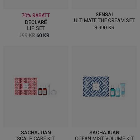
SENSAI
70% RABATT
ULTIMATE THE CREAM SET
DECLARÉ
8 990
KR
LIP SET
OPPRINNELIG
NÅVÆRENDE
199
KR
60
KR
PRIS
PRIS
VAR:
ER:
199 KR.
60 KR.
SACHAJUAN
SACHAJUAN
SCALP CARE KIT
OCEAN MIST VOLUME KIT