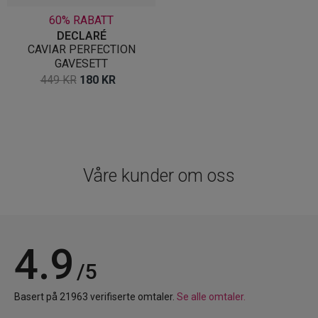
60% RABATT
DECLARÉ
CAVIAR PERFECTION
GAVESETT
OPPRINNELIG
NÅVÆRENDE
449
KR
180
KR
PRIS
PRIS
VAR:
ER:
449 KR.
180 KR.
Våre kunder om oss
4.9
/5
Basert på 21963 verifiserte omtaler.
Se alle omtaler.