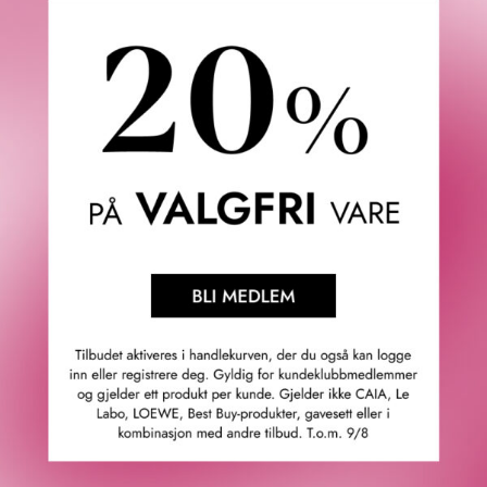
RITUALS
BOBBI BROWN
SWEET JASMINE GIFT SET
EXTRA PLUMP LIP SERUM
DUO 2 X 6 ML
799
KR
795
KR