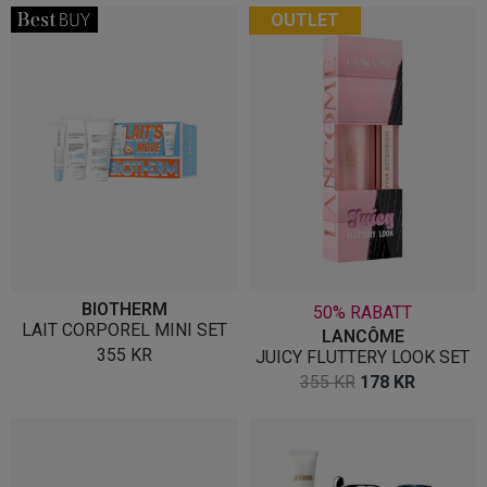
OUTLET
BIOTHERM
50% RABATT
LAIT CORPOREL MINI SET
LANCÔME
355
KR
JUICY FLUTTERY LOOK SET
OPPRINNELIG
NÅVÆR
355
KR
178
KR
PRIS
PRIS
VAR:
ER:
355 KR.
178 KR.