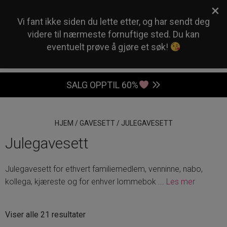
×
0
Vi fant ikke siden du lette etter, og har sendt deg
videre til nærmeste fornuftige sted. Du kan
eventuelt prøve å gjøre et søk!
SALG OPPTIL 60%
HJEM
/
GAVESETT
/
JULEGAVESETT
Julegavesett
Julegavesett for ethvert familiemedlem, venninne, nabo,
kollega, kjæreste og for enhver lommebok
...
Les mer
Sortert
Viser alle 21 resultater
etter