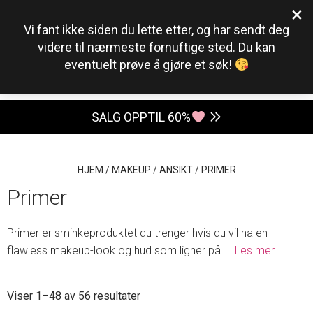
×
0
Vi fant ikke siden du lette etter, og har sendt deg
videre til nærmeste fornuftige sted. Du kan
eventuelt prøve å gjøre et søk!
SALG OPPTIL 60%
HJEM
/
MAKEUP
/
ANSIKT
/
PRIMER
Primer
Primer er sminkeproduktet du trenger hvis du vil ha en
flawless makeup-look og hud som ligner på
...
Les mer
Sortert
Viser 1–48 av 56 resultater
etter