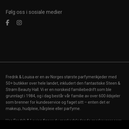
Følg oss i sosiale medier
Fredrik & Louisa er en av Norges største parfymerikjeder med
50+ butikker over hele landet, inkludert den fantastiske Steen &
Strøm Beauty Hall. Vi er en norskeid familiebedrift som ble
grunnlagt i 1984, og i dag består vår familie av over 600 ildsjeler
som brenner for kundeservice og faget sitt – enten det er
makeup, hudpleie, hårpleie eller parfyme.
Hos Fredrik & Louisa finner du markedsledende merkevarer som
Chanel, Dior, Shiseido, Laura Mercier, Clinique, Clarins, Biotherm,