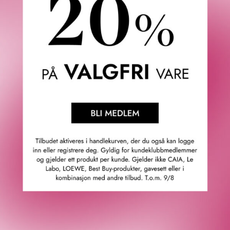
RITUALS
CLARINS
THE RITUAL OF AYURVEDA
HYDRATING TONING BODY
BODY SCRUB 300 G
BALM 200 ML
219
KR
560
KR