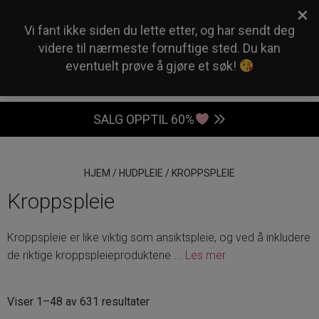
×
0
Vi fant ikke siden du lette etter, og har sendt deg
videre til nærmeste fornuftige sted. Du kan
eventuelt prøve å gjøre et søk!
SALG OPPTIL 60%
HJEM
/
HUDPLEIE
/
KROPPSPLEIE
Kroppspleie
Kroppspleie er like viktig som ansiktspleie, og ved å inkludere
de riktige kroppspleieproduktene
...
Les mer
Sortert
Viser 1–48 av 631 resultater
etter