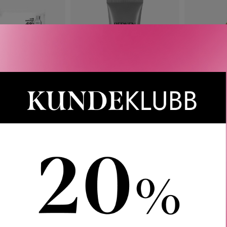
REDKEN
REDKEN
IC BONDING
HAIR CLEANSING CREAM
ALL S
RATE SHAMPOO
SHAMPOO 250 ML
F
ILL 500 ML
356
KR
2 
414
KR