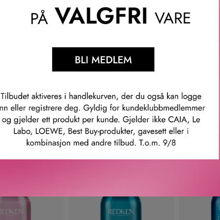
REDKEN
REDKEN
BONDING CURLS
AMINO MINT SHAMPOO 300
COLOR E
POO 300 ML
ML
SHAM
420
KR
336
KR