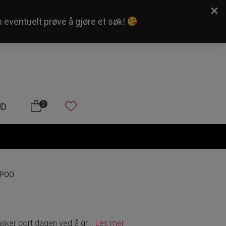
×
n eventuelt prøve å gjøre et søk!
Kundeservice
Logg inn
0
UD
POO
sker bort dagen ved å gr
...
Les mer