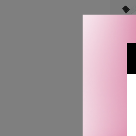
ACID
CONCENT
REF