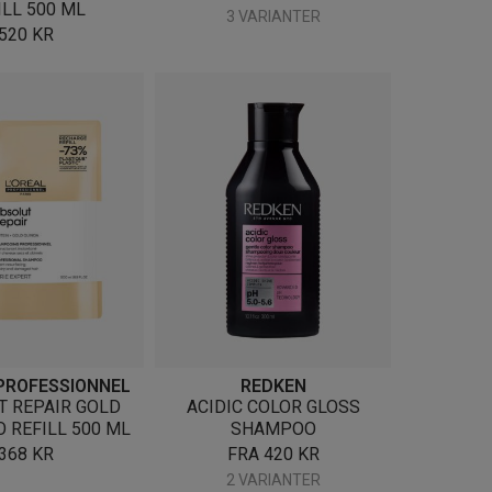
ILL 500 ML
3 VARIANTER
520
KR
 PROFESSIONNEL
REDKEN
T REPAIR GOLD
ACIDIC COLOR GLOSS
 REFILL 500 ML
SHAMPOO
368
KR
FRA
420
KR
2 VARIANTER