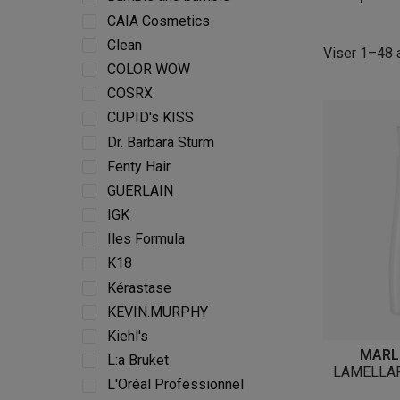
CAIA Cosmetics
Clean
Viser 1–48 a
COLOR WOW
COSRX
CUPID's KISS
Dr. Barbara Sturm
Fenty Hair
GUERLAIN
IGK
Iles Formula
K18
Kérastase
KEVIN.MURPHY
Kiehl's
MARL
L:a Bruket
LAMELLA
L'Oréal Professionnel