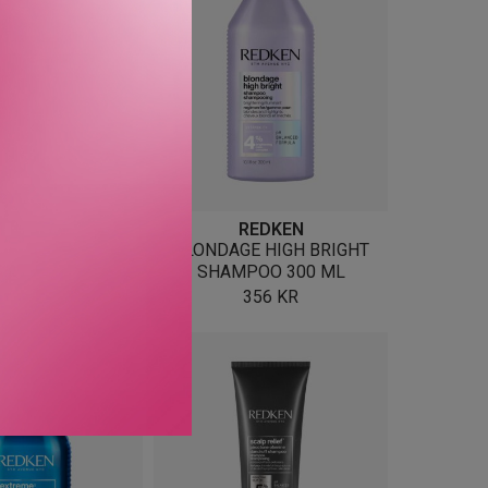
REDKEN
REDKEN
XTEND BLONDAGE
BLONDAGE HIGH BRIGHT
POO 300 ML
SHAMPOO 300 ML
356
KR
356
KR