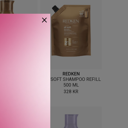
×
REDKEN
REDKEN
OFT SHAMPOO
ALL SOFT SHAMPOO REFILL
500 ML
RA
336
KR
328
KR
VARIANTER