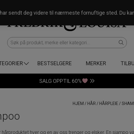
og har sendt deg videre til nærmeste fornuftige sted. Du ka
TEGORIER
BESTSELGERE
MERKER
TILB
SALG OPPTIL 60%
HJEM
/
HÅR
/
HÅRPLEIE
/
SHAM
mpoo
hårproduktet hver og en av oss trenger og elsker. En sjampo va