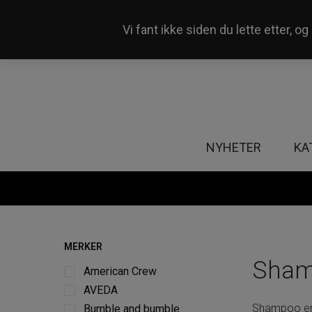
Vi fant ikke siden du lette etter, 
Våre 50+ butikker i Norge
NYHETER
KA
MERKER
Sha
American Crew
AVEDA
Shampoo er 
Bumble and bumble