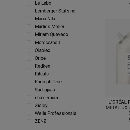
Le Labo
Lernberger Stafsing
Maria Nila
Marlies Möller
Miriam Quevedo
Moroccanoil
Olaplex
Oribe
Redken
Rituals
Rudolph Care
Sachajuan
shu uemura
L'ORÉAL 
Sisley
METAL DX 
Wella Professionals
ZENZ