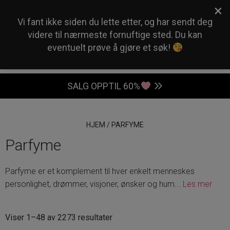
×
0
Vi fant ikke siden du lette etter, og har sendt deg
videre til nærmeste fornuftige sted. Du kan
eventuelt prøve å gjøre et søk!
SALG OPPTIL 60%
HJEM
/
PARFYME
Parfyme
Parfyme er et komplement til hver enkelt menneskes
personlighet, drømmer, visjoner, ønsker og hum
...
Les mer
Sortert
Viser 1–48 av 2273 resultater
etter