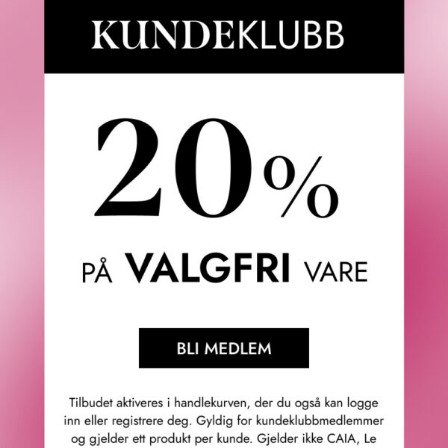
CAROLINA HERRERA
KUNDEKLUBB 20%
BAD BOY COBALT ELIXIR
FENTY SKIN
FRA
1 225
KR
HEY BOUQUET ALL OVER
BODY MIST
2 VARIANTER
FRA
275
KR
2 VARIANTER