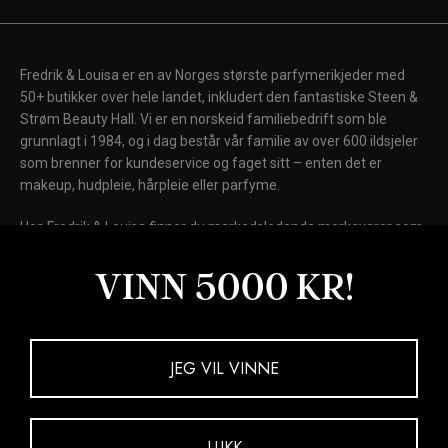
Fredrik & Louisa er en av Norges største parfymerikjeder med
50+ butikker over hele landet, inkludert den fantastiske Steen &
Strøm Beauty Hall. Vi er en norskeid familiebedrift som ble
grunnlagt i 1984, og i dag består vår familie av over 600 ildsjeler
som brenner for kundeservice og faget sitt – enten det er
makeup, hudpleie, hårpleie eller parfyme.
Hos Fredrik & Louisa finner du markedsledende merkevarer som
Chanel, Dior, Shiseido, Laura Mercier, Clinique, Clarins, Biotherm,
Lancôme og Elizabeth Arden, samt internasjonale kultmerker
VINN 5000 KR!
som Fenty Beauty, MAC Cosmetics, Kiehl's, NARS, Drunk
Elephant, La Mer og Giorgio Armani Beauty.
Kjøp nå. Betal senere.
JEG VIL VINNE
LUKK