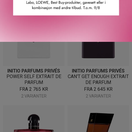
INITIO PARFUMS PRIVÉS
INITIO PARFUMS PRIVÉS
POWER SELF EXTRAIT DE
CAN’T GET ENOUGH EXTRAIT
PARFUM
DE PARFUM
FRA
2 765
KR
FRA
2 645
KR
2 VARIANTER
2 VARIANTER