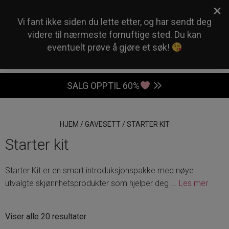
×
0
Vi fant ikke siden du lette etter, og har sendt deg
videre til nærmeste fornuftige sted. Du kan
eventuelt prøve å gjøre et søk!
SALG OPPTIL 60%
HJEM
/
GAVESETT
/
STARTER KIT
Starter kit
Starter Kit er en smart introduksjonspakke med nøye
utvalgte skjønnhetsprodukter som hjelper deg
...
Les mer
Sortert
Viser alle 20 resultater
etter