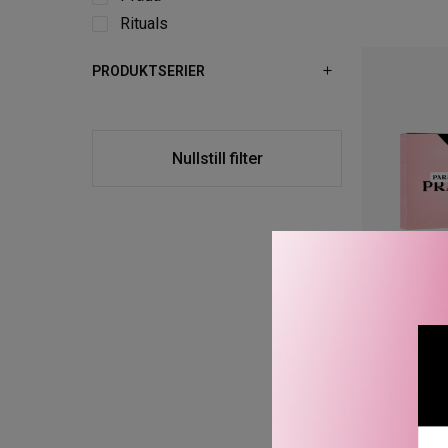
Rituals
PRODUKTSERIER
Nullstill filter
PARADOXE
1