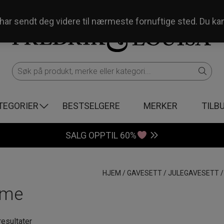
og har sendt deg videre til nærmeste fornuftige sted. Du ka
TEGORIER
BESTSELGERE
MERKER
TILB
SALG OPPTIL 60%
HJEM
/
GAVESETT
/
JULEGAVESETT
yme
Sortert
resultater