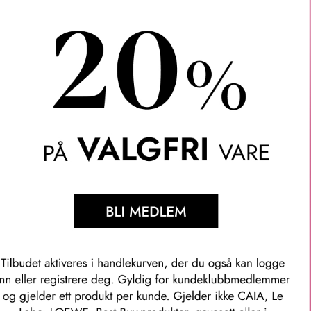
Våre kunder om oss
Anette L.
Verifisert kunde
ler.
Topp