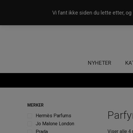
Vi fant ikke siden du lette etter, 
Våre 50+ butikker i Norge
NYHETER
KA
MERKER
Parf
Hermès Parfums
Jo Malone London
Viser alle 4 
Prada