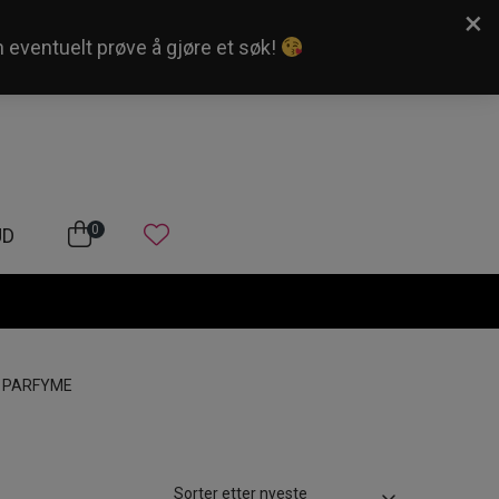
×
n eventuelt prøve å gjøre et søk!
Kundeservice
Logg inn
0
UD
/
PARFYME