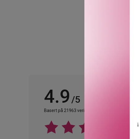
4.9
/5
Basert på 21963 verifiserte omtaler.
Se alle omta