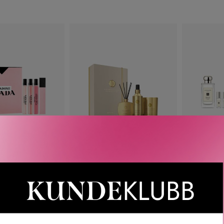
etter
nyeste
PRADA
RITUALS
JO MA
 SET 3 X 10 ML
SWEET JASMINE GIFT SET
WOOD SA
LAYERI
 040
KR
799
KR