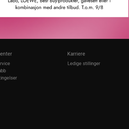
enter
Karriere
rvice
Ledige stillinger
ubb
ingelser