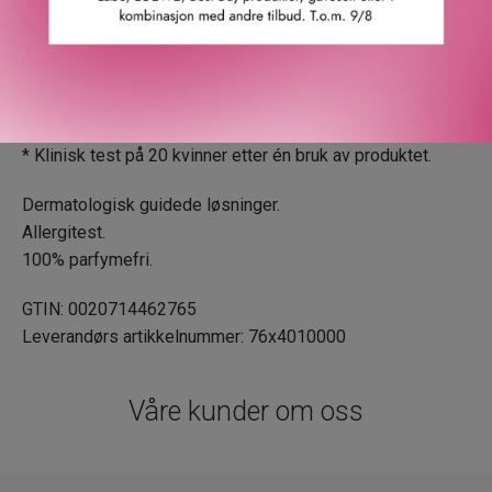
som for eksempel:
· Ser glatt ut.
· Ser mer glødende ut.
· Har mindre synlige porer.
* Klinisk test på 20 kvinner etter én bruk av produktet.
Dermatologisk guidede løsninger.
Allergitest.
100% parfymefri.
GTIN: 0020714462765
Leverandørs artikkelnummer: 76x4010000
Våre kunder om oss