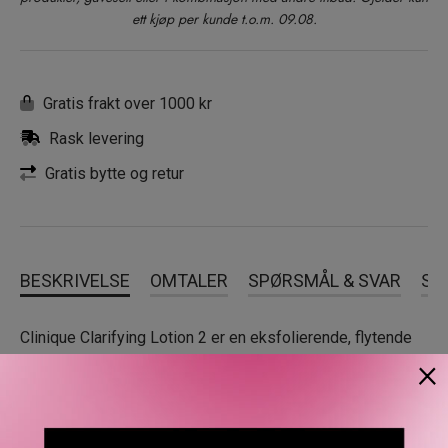
ett kjøp per kunde t.o.m. 09.08.
Gratis frakt over 1000 kr
Rask levering
Gratis bytte og retur
BESKRIVELSE
OMTALER
SPØRSMÅL & SVAR
SL
Clinique Clarifying Lotion 2 er en eksfolierende, flytende
×
lotion. Den skal brukes som trinn 2 i Cliniques 3-trinns
hudpleiesystem, etter rens. Den gir huden en mild peeling
som fjerner smuss, forurensning og døde hudceller, og
stimulerer hudens cellefornyelse. Huden blir mykere,