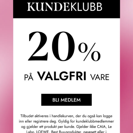
glattere og får en klarere glød.
I tillegg vil Clinique Clarifying Lotion 2 også forberede
huden for den påfølgende hudpleien, slik at den kan *ta
imot fuktighet og andre aktive ingredienser, og dermed
kan oppnå optimal effekt** av produktene som brukes.
Hvem passer produktet for?
Passer for tørr hud og kombinasjonshud.
Produktet gjør dette:
Den milde eksfolierende lotionen, som ble utviklet av
hudleger fra Clinique, fjerner skånsomt de døde
hudcellene og gir mykere og mer glødende hud.
Forbereder huden slik at den lettere kan binde fuktighet i
huden.
Dokumenterte resultater
Gir umiddelbart klinisk dokumenterte fordeler* for huden,