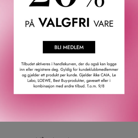
BIOTHERM
WATERLOVER HYDRATION
SUN MILK SPF 30 200 ML
380
KR
TOMT PÅ NETTLAGER -
SJEKK I BUTIKK