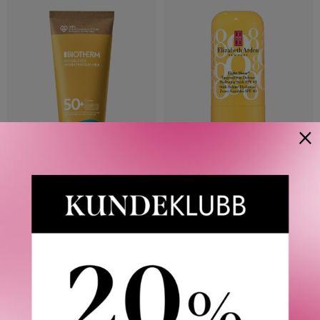
×
BIOTHERM
ELIZABETH ARDEN
WATERLOVER HYDRATION
EIGHT HOUR® TARGET SUN
SUN MILK SPF 50 200 ML
DEFENSE HYDRATING STICK
SPF 40 6,8 G
380
KR
320
KR